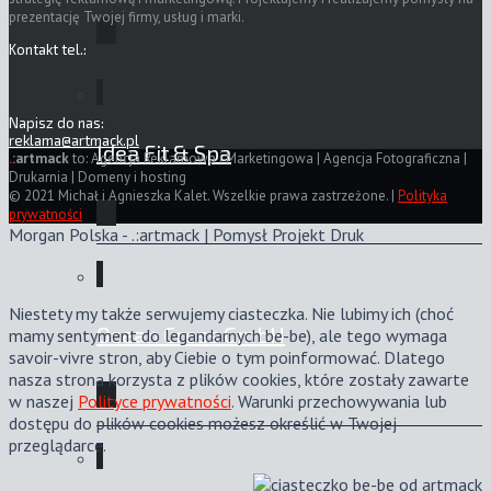
prezentację Twojej firmy, usług i marki.
Kontakt tel.:
Napisz do nas:
reklama@artmack.pl
Idea Fit & Spa
.
:artmack
to: Agencja Reklamowa i Marketingowa | Agencja Fotograficzna |
Drukarnia | Domeny i hosting
© 2021 Michał i Agnieszka Kalet. Wszelkie prawa zastrzeżone. |
Polityka
prywatności
Morgan Polska - .:artmack | Pomysł Projekt Druk
Niestety my także serwujemy ciasteczka. Nie lubimy ich (choć
Ocean Cross GmbH
mamy sentyment do legandarnych be-be), ale tego wymaga
savoir-vivre stron, aby Ciebie o tym poinformować. Dlatego
nasza strona korzysta z plików cookies, które zostały zawarte
w naszej
Polityce prywatności
. Warunki przechowywania lub
dostępu do plików cookies możesz określić w Twojej
przeglądarce.