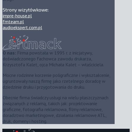
Strony wizytówkowe:
impre-house.pl
fmteam.pl
audioekspert.com.pl
O nas:
Firma powstała w 1995 r. z inicjatywy,
doświadczonego fachowca zawodu drukarza,
Krzysztofa Kalet, ojca Michała Kalet – właściciela.
Mocne rodzinne korzenie poligraficzne i wykształcenie,
ugruntowały naszą firmę jako rzetelnego doradcę w
dziedzinie druku i przygotowania do druku.
Obecnie firma świadczy usługi na wielu płaszczyznach
związanych z reklamą, takich jak: projektowanie
graficzne, fotografia reklamowa, filmy reklamowe,
doradztwo marketingowe, działania reklamowe ATL,
druk, domeny i hosting.