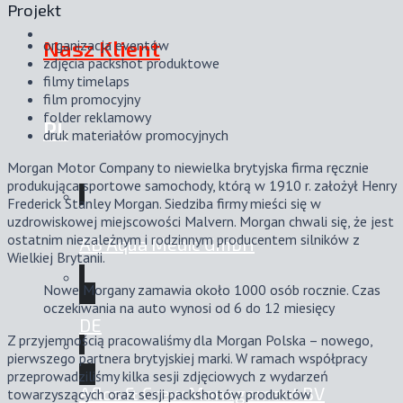
Projekt
Nasz Klient
organizacja eventów
zdjęcia packshot produktowe
filmy timelaps
film promocyjny
folder reklamowy
PL
druk materiałów promocyjnych
Morgan Motor Company to niewielka brytyjska firma ręcznie
produkująca sportowe samochody, którą w 1910 r. założył Henry
Frederick Stanley Morgan. Siedziba firmy mieści się w
uzdrowiskowej miejscowości Malvern. Morgan chwali się, że jest
ostatnim niezależnym i rodzinnym producentem silników z
AB Aqua Medic GmbH
Wielkiej Brytanii.
Nowe Morgany zamawia około 1000 osób rocznie. Czas
oczekiwania na auto wynosi od 6 do 12 miesięcy
DE
Z przyjemnością pracowaliśmy dla Morgan Polska – nowego,
pierwszego partnera brytyjskiej marki. W ramach współpracy
przeprowadziliśmy kilka sesji zdjęciowych z wydarzeń
Aflos & Crew Management BV
towarzyszących oraz sesji packshotów produktów