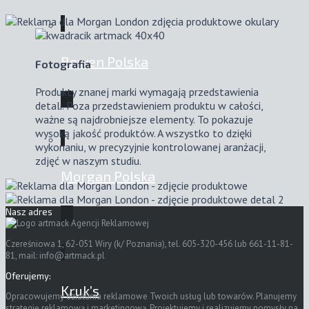
Bowen Polska
Fotografia
Produkty znanej marki wymagają przedstawienia
detali. Poza przedstawieniem produktu w całości,
ważne są najdrobniejsze elementy. To pokazuje
wysoką jakość produktów. A wszystko to dzięki
wykonaniu, w precyzyjnie kontrolowanej aranżacji,
zdjęć w naszym studiu.
Morgan Polska
Nasz adres
Czereśniowa 1, 62-051 Wiry (k/ Poznania), tel. 605-320-456 lub 661-11-81-
81, mail:
info@artmack.pl
Oferujemy:
Kruk’s
Opracowujemy działania reklamowe Twoich usług lub towarów. Planujemy
strategię reklamową i marketingową. Projektujemy i realizujemy pomysły na