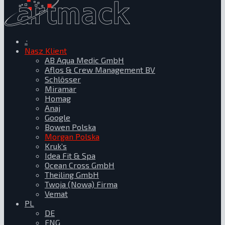
.:
Nasz Klient
AB Aqua Medic GmbH
Aflos & Crew Management BV
Schlösser
Miramar
Homag
Anaj
Google
Bowen Polska
Morgan Polska
Kruk’s
Idea Fit & Spa
Ocean Cross GmbH
Theiling GmbH
Twoja (Nowa) Firma
Vemat
PL
DE
ENG