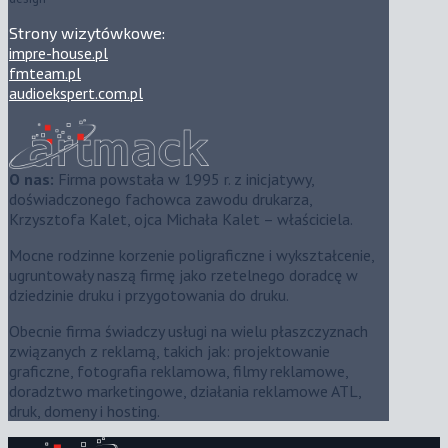
Strony wizytówkowe:
impre-house.pl
fmteam.pl
audioekspert.com.pl
O nas:
Firma powstała w 1995 r. z inicjatywy,
doświadczonego fachowca zawodu drukarza,
Krzysztofa Kalet, ojca Michała Kalet – właściciela.
Mocne rodzinne korzenie poligraficzne i wykształcenie,
ugruntowały naszą firmę jako rzetelnego doradcę w
dziedzinie druku i przygotowania do druku.
Obecnie firma świadczy usługi na wielu płaszczyznach
związanych z reklamą, takich jak: projektowanie
graficzne, fotografia reklamowa, filmy reklamowe,
doradztwo marketingowe, działania reklamowe ATL,
druk, domeny i hosting.