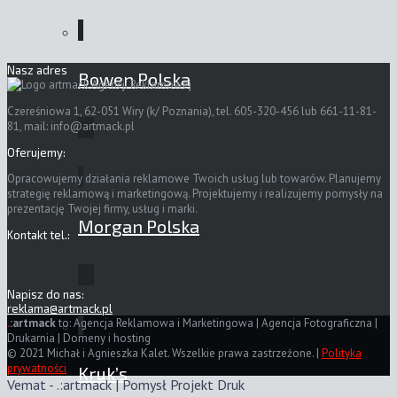
Nasz adres
Bowen Polska
Czereśniowa 1, 62-051 Wiry (k/ Poznania), tel. 605-320-456 lub 661-11-81-
81, mail:
info@artmack.pl
Oferujemy:
Opracowujemy działania reklamowe Twoich usług lub towarów. Planujemy
strategię reklamową i marketingową. Projektujemy i realizujemy pomysły na
prezentację Twojej firmy, usług i marki.
Morgan Polska
Kontakt tel.:
Napisz do nas:
reklama@artmack.pl
.
:artmack
to: Agencja Reklamowa i Marketingowa | Agencja Fotograficzna |
Drukarnia | Domeny i hosting
© 2021 Michał i Agnieszka Kalet. Wszelkie prawa zastrzeżone. |
Polityka
prywatności
Kruk’s
Vemat - .:artmack | Pomysł Projekt Druk