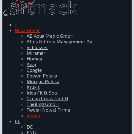
.:
Nasz Klient
AB Aqua Medic GmbH
Aflos & Crew Management BV
Schlösser
Miramar
Homag
Anaj
Google
Bowen Polska
Morgan Polska
Kruk’s
Idea Fit & Spa
Ocean Cross GmbH
Theiling GmbH
Twoja (Nowa) Firma
Vemat
PL
DE
ENG