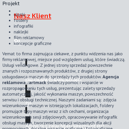
Projekt
Nasz Klient
ulotki
foldery
infografiki
naklejki
film reklamowy
PL
koncepcje graficzne
Vemat to firma zajmująca ciekawe, z punktu widzenia nas jako
firmy reklamowej, miejsce pod względem usług, które świadczą.
Usługi vendingowe. Z jednej strony sprzedaż powszechnie
znanych i rozpoznawanych produktów, z drugiej strony
usługodawca maszyn do sprzedaży tych produktów.
Agencja
AB Aqua Medic GmbH
reklamowa .:artmack
świadczy pomoc i wsparcie w
rozpropagowaniu tych usług, prezentując zalety sprzedaży
automatycznej, jakość wykonania maszyn, powszechność
serwisu i obsługi technicznej. Naszymi zadaniami są: zdjęcia
DE
wizerunkowe maszyn w istniejących lokalizacjach, foldery
promujące typy maszyn wraz z ich cechami, organizacja
wizerunkowych sesji zdjęciowych, opracowywanie infografik
obsługi maszyn, tworzenie koncepcji wizualnych dla akcji
Aflos & Crew Management BV
promocyjnych, doraźne wsparcie graficzne i fotograficzne.