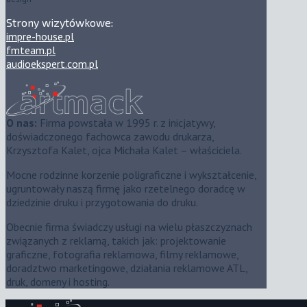
Strony wizytówkowe:
impre-house.pl
fmteam.pl
audioekspert.com.pl
O nas:
Firma powstała w 1995 r. z inicjatywy,
doświadczonego fachowca zawodu drukarza,
Krzysztofa Kalet, ojca Michała Kalet – właściciela.
Mocne rodzinne korzenie poligraficzne i wykształcenie,
ugruntowały naszą firmę jako rzetelnego doradcę w
dziedzinie druku i przygotowania do druku.
Obecnie firma świadczy usługi na wielu płaszczyznach
związanych z reklamą, takich jak: projektowanie
graficzne, fotografia reklamowa, filmy reklamowe,
doradztwo marketingowe, działania reklamowe ATL,
druk, domeny i hosting.