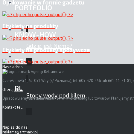
Opakowanie w formie gadżetu
PORTFOLIO
Etykiety na produkty
KNOW-HOW
Gdzie jest Nemo?
Etykiety na produkty spożywcze
TEL
Nasz adres
Czereśniowa 1, 62-051 Wiry (k/ Poznania), tel. 605-320-456 lub 661-11-81-81, 
PL
Oferujemy:
Stopy wody pod kilem
Opracowujemy działania reklamowe Twoich usług lub towarów. Planujemy strate
Kontakt tel.:
Napisz do nas:
reklama@artmack.pl