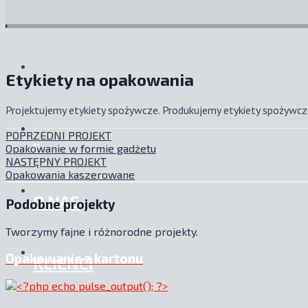
Etykiety na opakowania
Projektujemy etykiety spożywcze. Produkujemy etykiety spożywc
POPRZEDNI PROJEKT
.:
Opakowanie w formie gadżetu
NASTĘPNY PROJEKT
Opakowania kaszerowane
O NAS
Podobne projekty
Tworzymy fajne i różnorodne projekty.
Opakowanie z kartonu
KLIENCI