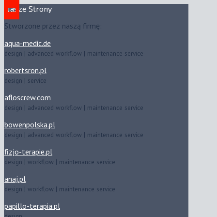
Nasze Strony
Stworzone przez naszą firmę:
aqua-medic.de
design | advanced workflow | maintenance service
robertsron.pl
design | service
afloscrew.com
design | advanced workflow | maintenance service
bowenpolska.pl
design | advanced workflow | maintenance service
fizjo-terapie.pl
design | workflow | maintenance service
anaj.pl
design | workflow | maintenance service
papillo-terapia.pl
design