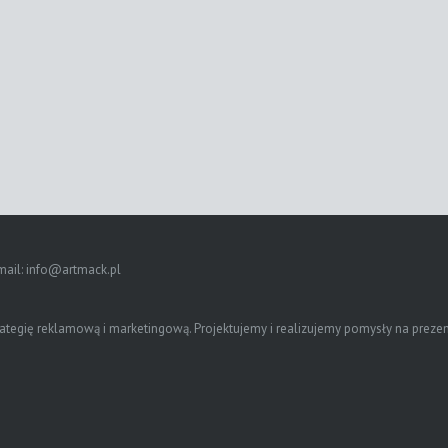
mail:
info@artmack.pl
gię reklamową i marketingową. Projektujemy i realizujemy pomysły na prezentac