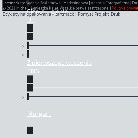
.
:artmack
to: Agencja Reklamowa i Marketingowa | Agencja Fotograficzna | Dru
© 2021 Michał i Agnieszka Kalet. Wszelkie prawa zastrzeżone. |
Polityka prywa
Ciepło… cieplej…
Etykiety na opakowania - .:artmack | Pomysł Projekt Druk
DE
Z pierwszego tłoczenia
ENG
Morgan.