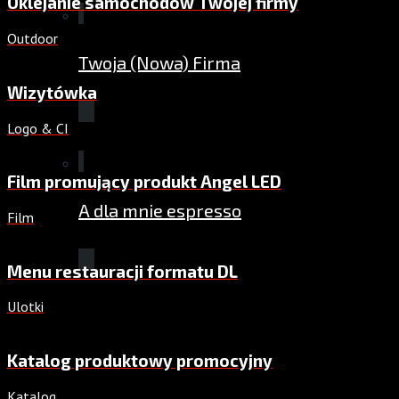
Oklejanie samochodów Twojej firmy
Outdoor
Twoja (Nowa) Firma
Wizytówka
Logo & CI
Film promujący produkt Angel LED
A dla mnie espresso
Film
Menu restauracji formatu DL
Ulotki
Katalog produktowy promocyjny
Katalog