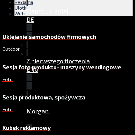
Reklama
Ulotki
Ciepło… cieplej…
Web
DE
Oklejanie samochodów firmowych
Outdoor
Z pierwszego tłoczenia
Sesja foto produktu- maszyny wendingowe
ENG
Foto
Sesja produktowa, spożywcza
Foto
Morgan.
Kubek reklamowy