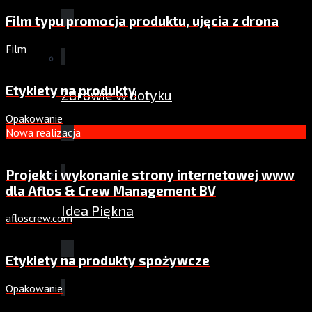
Film typu promocja produktu, ujęcia z drona
Film
Etykiety na produkty
Zdrowie w dotyku
Opakowanie
Nowa realizacja
Projekt i wykonanie strony internetowej www
dla Aflos & Crew Management BV
Idea Piękna
afloscrew.com
Etykiety na produkty spożywcze
Opakowanie