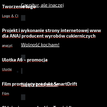
Garnitur, ale inaczej
Tworzenie logo
Logo & CI
Projekt i wykonanie strony internetowej www
dla ANAJ producent wyrobów cukierniczych
Wolność kocham!
anaj.pl
Ulotka A6 – promocja
Ulotki
Film promujący produkt SmartDrift
Na głęboką wodę
Film