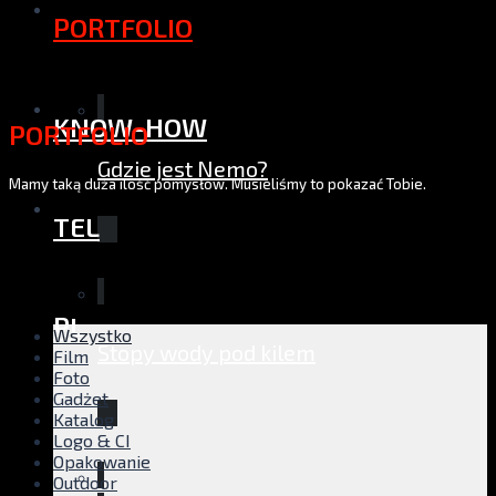
PORTFOLIO
KNOW-HOW
PORTFOLIO
Gdzie jest Nemo?
Mamy taką duża ilość pomysłów. Musieliśmy to pokazać Tobie.
TEL
PL
Wszystko
Stopy wody pod kilem
Film
Foto
Gadżet
Katalog
Logo & CI
Opakowanie
Outdoor