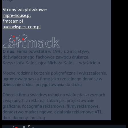
Strony wizytówkowe:
impre-house.pl
fmteam.pl
audioekspert.com.pl
O nas:
Firma powstała w 1995 r. z inicjatywy,
doświadczonego fachowca zawodu drukarza,
Krzysztofa Kalet, ojca Michała Kalet – właściciela.
Mocne rodzinne korzenie poligraficzne i wykształcenie,
ugruntowały naszą firmę jako rzetelnego doradcę w
dziedzinie druku i przygotowania do druku.
Obecnie firma świadczy usługi na wielu płaszczyznach
związanych z reklamą, takich jak: projektowanie
graficzne, fotografia reklamowa, filmy reklamowe,
doradztwo marketingowe, działania reklamowe ATL,
druk, domeny i hosting.