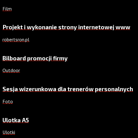
Film
Projekt i wykonanie strony internetowej www
robertsron.pl
Bilboard promocji firmy
Outdoor
Sesja wizerunkowa dla trenerów personalnych
Foto
Ulotka A5
Ulotki