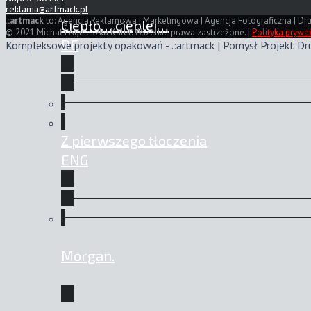
reklama@artmack.pl
.
:artmack
to: Agencja Reklamowa i Marketingowa | Agencja Fotograficzna | Dru
Ciepło… cieplej…
© 2021 Michał i Agnieszka Kalet. Wszelkie prawa zastrzeżone. |
Polityka prywa
DE
Kompleksowe projekty opakowań - .:artmack | Pomysł Projekt Dr
Z pierwszego tłoczenia
ENG
Morgan.