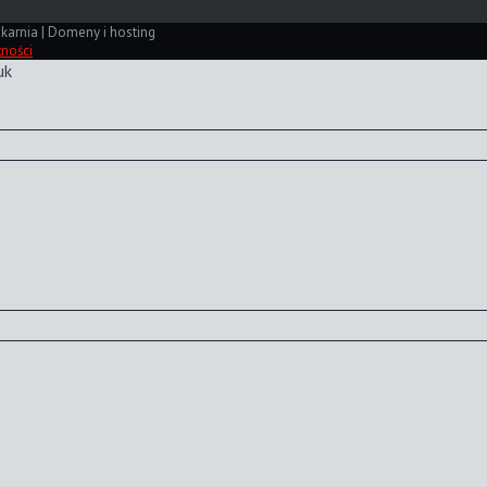
karnia | Domeny i hosting
tności
uk