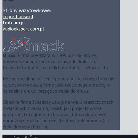
Strony wizytówkowe:
impre-house.pl
fmteam.pl
audioekspert.com.pl
O nas:
Firma powstała w 1995 r. z inicjatywy,
doświadczonego fachowca zawodu drukarza,
Krzysztofa Kalet, ojca Michała Kalet – właściciela.
Mocne rodzinne korzenie poligraficzne i wykształcenie,
ugruntowały naszą firmę jako rzetelnego doradcę w
dziedzinie druku i przygotowania do druku.
Obecnie firma świadczy usługi na wielu płaszczyznach
związanych z reklamą, takich jak: projektowanie
graficzne, fotografia reklamowa, filmy reklamowe,
doradztwo marketingowe, działania reklamowe ATL,
druk, domeny i hosting.