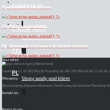
PORTFOLIO
Opakowanie z kartonu
Etykiety na produkty
KNOW-HOW
Gdzie jest Nemo?
Opakowanie złocone z drukiem złotem
TEL
Nasz adres
PL
Czereśniowa 1, 62-051 Wiry (k/ Poznania), tel. 605-320-456 lub 661-11-81-81, 
Stopy wody pod kilem
Oferujemy:
Opracowujemy działania reklamowe Twoich usług lub towarów. Planujemy strate
Kontakt tel.:
Napisz do nas: