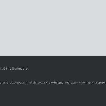
mail:
info@artmack.pl
gię reklamową i marketingową. Projektujemy i realizujemy pomysły na prezentac