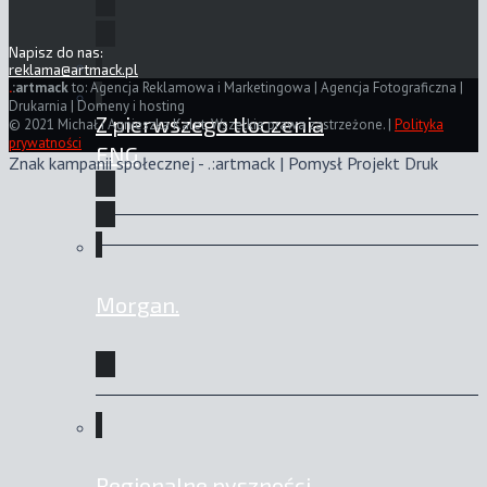
Napisz do nas:
reklama@artmack.pl
.
:artmack
to: Agencja Reklamowa i Marketingowa | Agencja Fotograficzna |
Drukarnia | Domeny i hosting
Z pierwszego tłoczenia
© 2021 Michał i Agnieszka Kalet. Wszelkie prawa zastrzeżone. |
Polityka
prywatności
ENG
Znak kampanii społecznej - .:artmack | Pomysł Projekt Druk
Morgan.
Regionalne pyszności