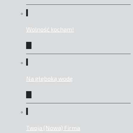
Wolność kocham!
Na głęboką wodę
Twoja (Nowa) Firma