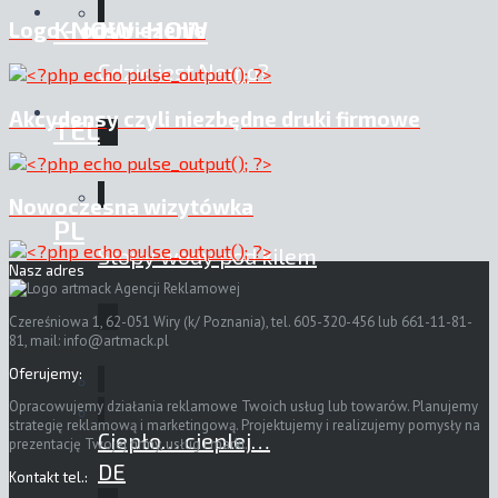
KNOW-HOW
Logo – odświeżenie
Gdzie jest Nemo?
Akcydensy czyli niezbędne druki firmowe
TEL
Nowoczesna wizytówka
PL
Stopy wody pod kilem
Nasz adres
Czereśniowa 1, 62-051 Wiry (k/ Poznania), tel. 605-320-456 lub 661-11-81-
81, mail:
info@artmack.pl
Oferujemy:
Opracowujemy działania reklamowe Twoich usług lub towarów. Planujemy
strategię reklamową i marketingową. Projektujemy i realizujemy pomysły na
Ciepło… cieplej…
prezentację Twojej firmy, usług i marki.
DE
Kontakt tel.: