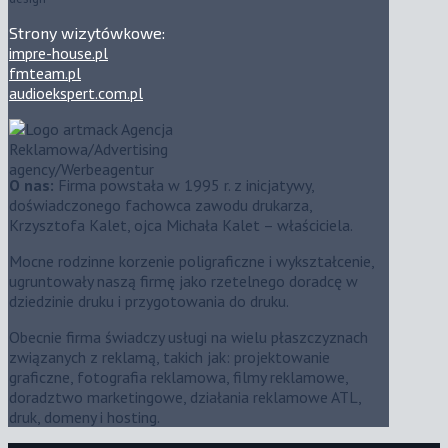
Strony wizytówkowe:
impre-house.pl
fmteam.pl
audioekspert.com.pl
O nas:
Firma powstała w 1995 r. z inicjatywy,
doświadczonego fachowca zawodu drukarza,
Krzysztofa Kalet, ojca Michała Kalet – właściciela.
Mocne rodzinne korzenie poligraficzne i wykształcenie,
ugruntowały naszą firmę jako rzetelnego doradcę w
dziedzinie druku i przygotowania do druku.
Obecnie firma świadczy usługi na wielu płaszczyznach
związanych z reklamą, takich jak: projektowanie
graficzne, fotografia reklamowa, filmy reklamowe,
doradztwo marketingowe, działania reklamowe ATL,
druk, domeny i hosting.